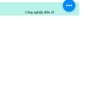
Công nghiệp điện tử
Thị trường điện tử
Tiêu chuẩn điện tử
Điện tử công nghiệp
Điện tử công suất
Điện tử Automation
Điện tử điện tái tạo
Điện tử tiêu dùng