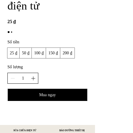
điện tử
25 ₫
Số tiền
25 ₫
50 ₫
100 ₫
150 ₫
200 ₫
Số lượng
Mua ngay
SỬA CHỮA ĐIỆN TỬ
BẢO DƯỠNG THIẾT BỊ