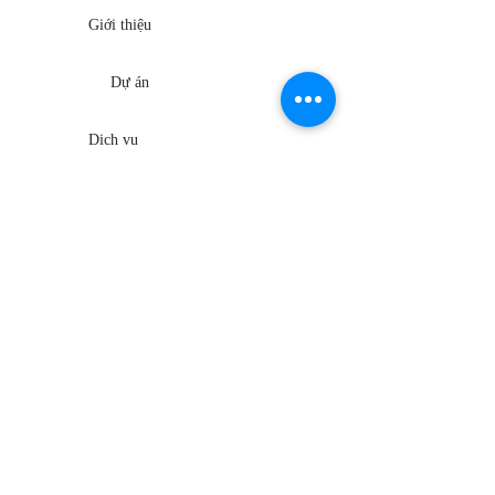
Giới thiệu
Dự án
Dịch vụ
Sản phẩm
Tài liệu
Chính sách
Điện tử gia dụng
Tiêu chuẩn
Điện tử cá nhân
Quy trình