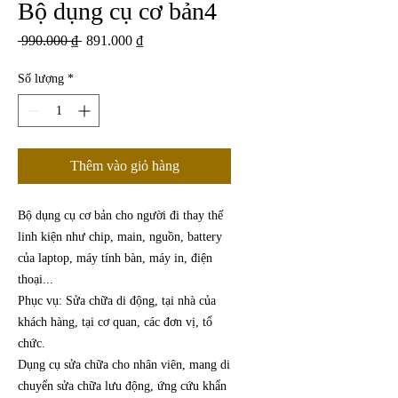
Bộ dụng cụ cơ bản4
Giá thông thường
Giá bán rẻ
 990.000 ₫ 
891.000 ₫
Số lượng
*
Thêm vào giỏ hàng
Bộ dụng cụ cơ bản cho người đi thay thế
linh kiện như chip, main, nguồn, battery
của laptop, máy tính bàn, máy in, điện
thoại...
Phục vụ: Sửa chữa di động, tại nhà của
khách hàng, tại cơ quan, các đơn vị, tổ
chức.
Dụng cụ sửa chữa cho nhân viên, mang di
chuyển sửa chữa lưu động, ứng cứu khẩn